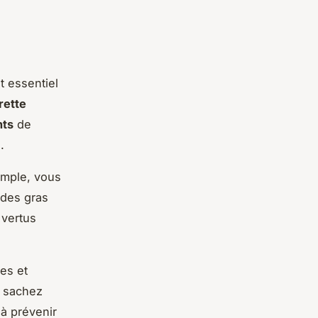
st essentiel
rette
nts
de
.
emple, vous
ides gras
 vertus
es et
 sachez
 à prévenir