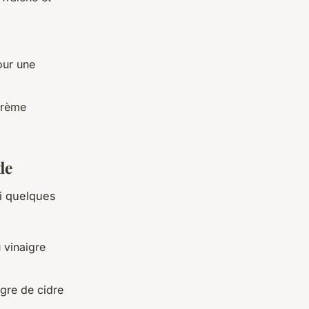
our une
crème
de
ci quelques
 vinaigre
igre de cidre