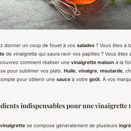
ez donner un coup de fouet à vos
salades
? Vous êtes à l
te
de vinaigrette qui saura ravir vos papilles ? Vous êtes
Découvrez comment réaliser une
vinaigrette maison
à la fo
se pour sublimer vos plats.
Huile
,
vinaigre
,
moutarde
, c
ompte pour obtenir une
sauce
à votre
goût
. À vos marqu
édients indispensables pour une vinaigrette
vinaigrette
se compose généralement de plusieurs
ingré