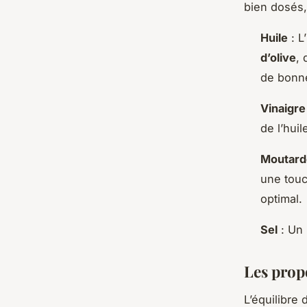
bien dosés
Huile
: L
d’olive
, 
de bonne
Vinaigre
de l’huil
Moutard
une touc
optimal.
Sel
: Un 
Les propo
L’équilibre