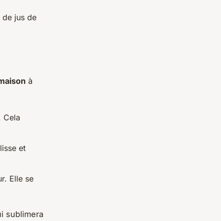
, de jus de
 maison
à
. Cela
lisse et
r. Elle se
i sublimera