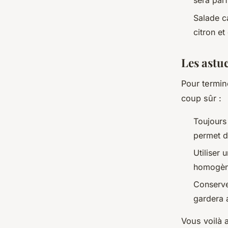
sera parf
Salade c
citron et
Les astu
Pour termin
coup sûr :
Toujours
permet d
Utiliser 
homogèn
Conserver
gardera 
Vous voilà 