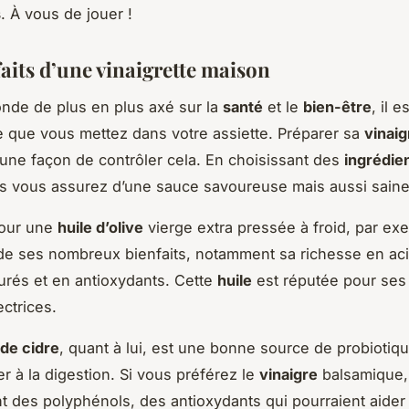
s
. À vous de jouer !
aits d’une vinaigrette maison
nde de plus en plus axé sur la
santé
et le
bien-être
, il e
e que vous mettez dans votre assiette. Préparer sa
vinaig
une façon de contrôler cela. En choisissant des
ingrédie
us vous assurez d’une sauce savoureuse mais aussi saine
pour une
huile d’olive
vierge extra pressée à froid, par ex
de ses nombreux bienfaits, notamment sa richesse en ac
rés et en antioxydants. Cette
huile
est réputée pour ses
ectrices.
 de cidre
, quant à lui, est une bonne source de probiotiqu
er à la digestion. Si vous préférez le
vinaigre
balsamique,
ent des polyphénols, des antioxydants qui pourraient aider