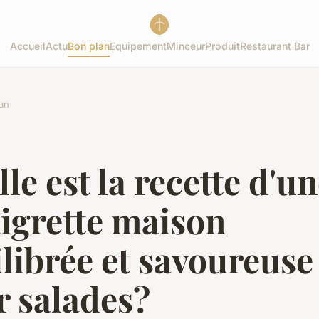
Accueil
Actu
Bon plan
Equipement
Minceur
Produit
Restaurant Bar
an
le est la recette d'u
igrette maison
librée et savoureuse
r salades?