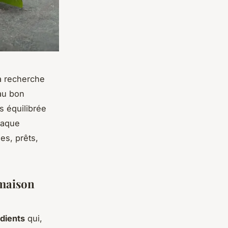
a recherche
 au bon
is équilibrée
haque
es, prêts,
 maison
dients
qui,