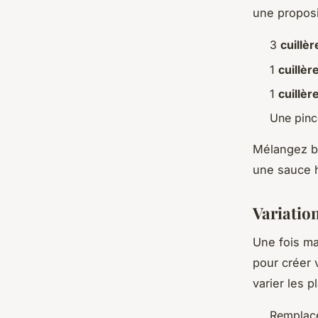
une proposi
3
cuillèr
1
cuillèr
1
cuillèr
Une pin
Mélangez bi
une sauce h
Variation
Une fois ma
pour créer 
varier les pl
Remplac