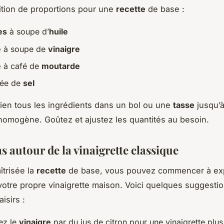
tion de proportions pour une
recette
de base :
es
à soupe d’
huile
e
à soupe de
vinaigre
e
à café de
moutarde
cée de
sel
en tous les ingrédients dans un bol ou une
tasse
jusqu’à
omogène. Goûtez et ajustez les quantités au besoin.
s autour de la vinaigrette classique
îtrisée la
recette
de base, vous pouvez commencer à ex
votre propre vinaigrette maison. Voici quelques suggesti
aisirs :
ez le
vinaigre
par du jus de citron pour une vinaigrette plus