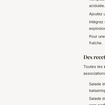
acidulée.
Ajoutez
Intégrez 
explosio
Pour une
fraîche.
Des recet
Toutes les
association
Salade de
balsamiq
Salade de