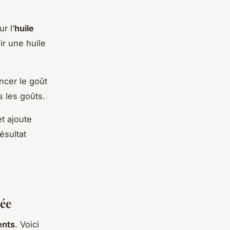
r l’
huile
ir une huile
ncer le goût
s les goûts.
t ajoute
ésultat
rée
ents
. Voici