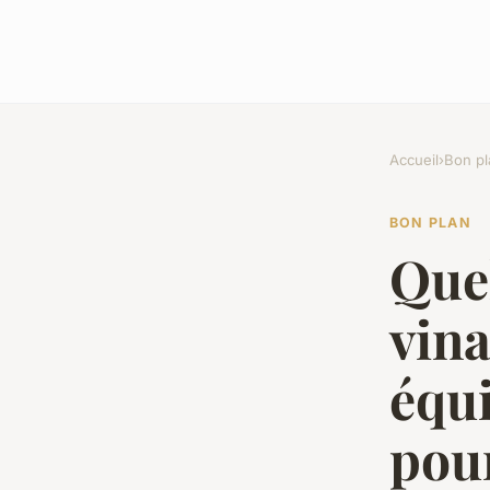
Accueil
›
Bon pl
BON PLAN
Quel
vina
équi
pou