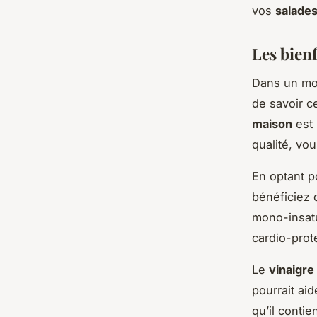
vos
salade
Les bienf
Dans un mo
de savoir c
maison
est 
qualité, vo
En optant 
bénéficiez 
mono-insatu
cardio-prot
Le
vinaigre
pourrait aid
qu’il conti