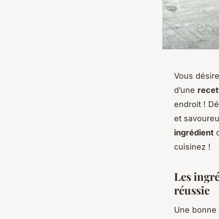
Vous désir
d’une
recet
endroit ! 
et savoureu
ingrédient
c
cuisinez !
Les ingr
réussie
Une bonne